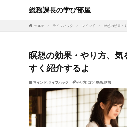
総務課長の学び部屋
HOME
ライフハック
マインド
瞑想の効果・
瞑想の効果・やり方、気
すく紹介するよ
マインド
,
ライフハック
やり方
,
コツ
,
効果
,
瞑想