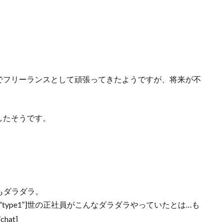
でフリーランスとして頑張ってきたようですが、将来が不
したそうです。
もダラダラ。
=”left” style=”type1″]世の正社員がこんなダラダラやっていたとは…も
at]