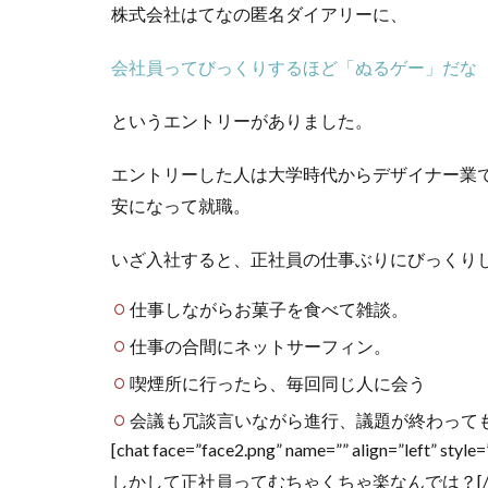
株式会社はてなの匿名ダイアリーに、
会社員ってびっくりするほど「ぬるゲー」だな
というエントリーがありました。
エントリーした人は大学時代からデザイナー業
安になって就職。
いざ入社すると、正社員の仕事ぶりにびっくり
仕事しながらお菓子を食べて雑談。
仕事の合間にネットサーフィン。
喫煙所に行ったら、毎回同じ人に会う
会議も冗談言いながら進行、議題が終わって
[chat face=”face2.png” name=”” align
しかして正社員ってむちゃくちゃ楽なんでは？[/ch