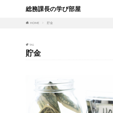
総務課長の学び部屋
HOME
貯金
TAG
貯金